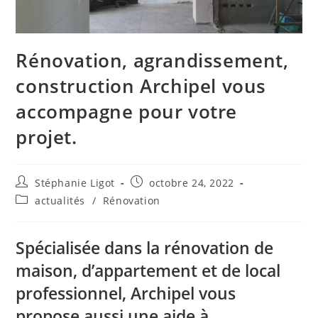
Rénovation, agrandissement,
construction Archipel vous
accompagne pour votre
projet.
Auteur/autrice
Publication
Stéphanie Ligot
octobre 24, 2022
de
publiée :
Post
actualités
/
Rénovation
la
category:
publication :
Spécialisée dans la
rénovation de
maison
, d’appartement et de local
professionnel, Archipel vous
propose aussi une aide à