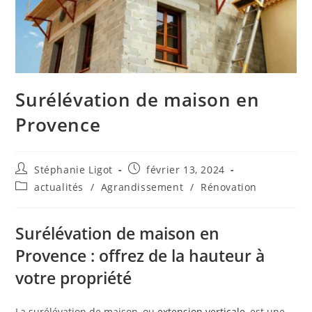
Surélévation de maison en
Provence
Auteur/autrice
Publication
Stéphanie Ligot
février 13, 2024
de
publiée :
Post
actualités
/
Agrandissement
/
Rénovation
la
category:
publication :
Surélévation de maison en
Provence : offrez de la hauteur à
votre propriété
La surélévation de maison, ou
extension verticale
, est une